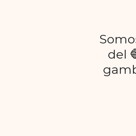
Somos
del 
gambe