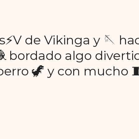
⚡V de Vikinga y 🪡 h
🧶 bordado algo divertid
rro ​🦖​​ y con mucho 🧵​