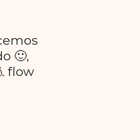
acemos
o 🙂,
​ flow