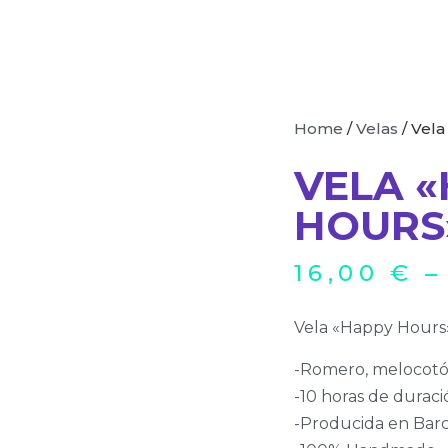
Home
/
Velas
/ Vel
VELA 
HOURS
16,00
€
Vela «Happy Hours»,
-Romero, melocotó
-10 horas de durac
-Producida en Bar