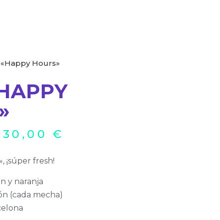
a «Happy Hours»
«HAPPY
»
–
30,00
€
 ¡súper fresh!
n y naranja
ión (cada mecha)
celona