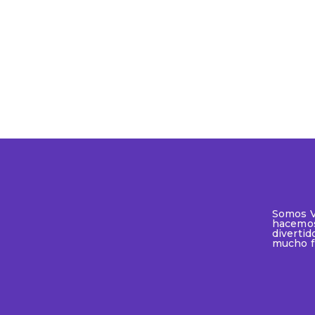
Somos V
hacemos
divertid
mucho​​ 