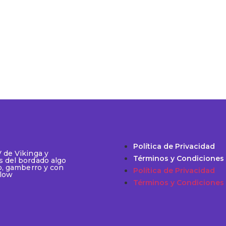
Política de Privacidad
 de Vikinga y
Términos y Condiciones
 del bordado algo
o, gamberro​​ y con
Política de Privacidad
flow
Términos y Condiciones